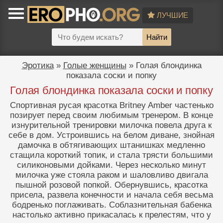
ЛУЧШИЕ
Найти
Эротика
»
Голые женщины
» Голая блондинка
показала соски и попку
Голая блондинка показала соски и попку
Спортивная русая красотка Britney Amber частенько
позирует перед своим любимым тренером. В конце
изнурительной тренировки милочка повела друга к
себе в дом. Устроившись на белом диване, знойная
дамочка в обтягивающих штанишках медленно
стащила короткий топик, и стала трясти большими
силиконовыми дойками. Через несколько минут
милочка уже стояла раком и шаловливо двигала
пышной розовой попкой. Обернувшись, красотка
присела, развела конечности и начала себя весьма
бодренько поглаживать. Соблазнительная бабенка
настолько активно прикасалась к прелестям, что у