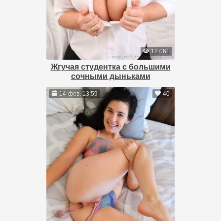
12 061
Жгучая студентка с большими
сочными дыньками
14-фев, 13:59
40