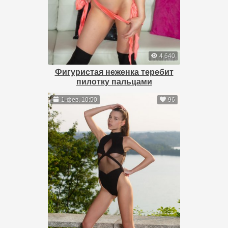
4 640
Фигуристая неженка теребит
пилотку пальцами
1-фев, 10:50
96